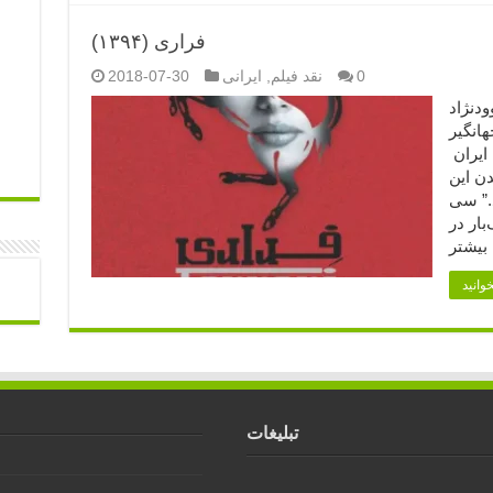
فراری (۱۳۹۴)
0
نقد فیلم
,
ایرانی
2018-07-30
داوودنژاد
هانگیر
ایران
اندن این
.” سی
ف مرگ‌بار در
تبلیغات