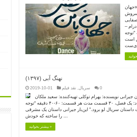
تیاز فیلم «جهان
 سروش
صفایی
درام –
مدت: ۹۶ دقیقه “توجه
ن است
نهنگ آبی (۱۳۹۷)
0
سریال
,
نقد فیلم
2019-10-01
رگردان: فریدون جیرانی نویسنده: بهرام توکلی تهیه‌کننده: سعید ملکان
ژانر: معمایی / جنایی محصول: ایران تعداد: یک فصل، ۳۰ قسمت مدت هر قسمت: ۶۰-۴۰ دقیقه “توجه
 داستان سریال لو برود.” این‌بار جیرانی داستان یک مشرقی
را ساخته که خودش …
بیشتر بخوانید »