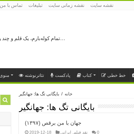
نقشه سایت
نقشه زمانی سایت
تبلیغات
تماس با من
تمام کوله‌بارم، یک قلم و چند ورق کاغذ، می‌گذرم از هزار و یک راه نرفته…
خط خطی
کتاب
پادکست
تئاترنوشته
منوی 
خانه
/
بایگانی تگ ها: جهانگیر
بایگانی تگ ها:
جهانگیر
جهان با من برقص (۱۳۹۷)
0
نقد فیلم
,
ایرانی
2019-12-18