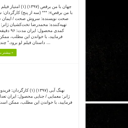
جهان با من برقص (۱۳۹۷) (۱) ام
با من برقص»: *** (سه از پنج) کارگردان:
صحت نویسنده: سروش صحت / ایمان 
تهیه‌کننده: محمدرضا تخت‌کشیان ژانر: 
کمدی محصول: ایران 
فرمایید،‌ با خواندن این مطلب، ممک
داستان فیلم لو برود.” چندی‌ست …
بیشتر بخوانید »
نهنگ آبی (۱۳۹۷) (۱) کا
فرمایید،‌ با خواندن این مطلب، ممکن است