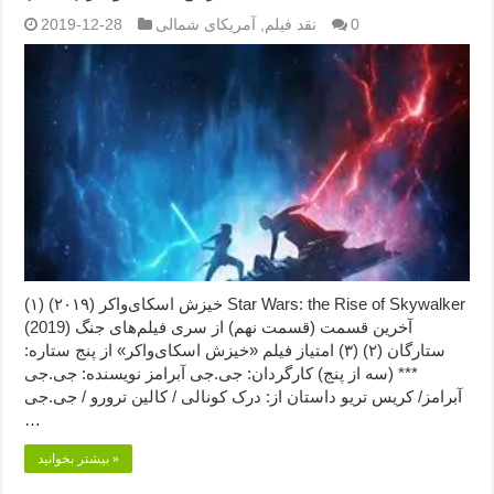
0
نقد فیلم
,
آمریکای شمالی
2019-12-28
خیزش اسکای‌واکر (۲۰۱۹) (۱) Star Wars: the Rise of Skywalker
(2019) آخرین قسمت (قسمت نهم) از سری فیلم‌های جنگ
ستارگان (۲) (۳) امتیاز فیلم «خیزش اسکای‌واکر» از پنج ستاره:
*** (سه از پنج) کارگردان: جی.جی آبرامز نویسنده: جی.جی
آبرامز/ کریس تریو داستان از: درک کونالی / کالین ترورو / جی.جی
…
بیشتر بخوانید »