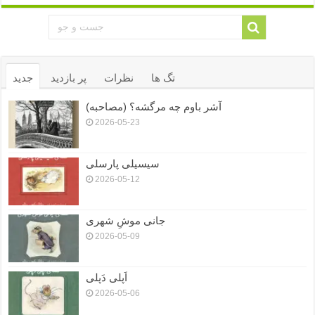
تگ ها
نظرات
پر بازدید
جدید
آشر باوم چه مرگشه؟ (مصاحبه)
2026-05-23
سیسیلی پارسلی
2026-05-12
جانی موشِ شهری
2026-05-09
اَپلی دَپلی
2026-05-06