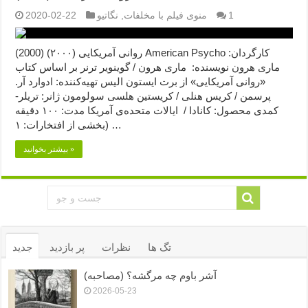
1
منوی فیلم با مخلفات
,
نگاتیو
2020-02-22
روانی آمریکایی (۲۰۰۰) (2000) American Psycho کارگردان:
ماری هرون نویسنده: ماری هرون / گوینویر ترنر بر اساس کتاب
«روانی آمریکایی» از برت ایستون الیس تهیه‌کننده: ادوارد آر.
پرسمن / کریس هنلی / کریستین هلسی سولومون ژانر: تریلر-
کمدی محصول: کانادا / ایالات متحده‌ی آمریکا مدت: ۱۰۰ دقیقه
بخشی از افتخارات: ۱) …
بیشتر بخوانید »
تگ ها
نظرات
پر بازدید
جدید
آشر باوم چه مرگشه؟ (مصاحبه)
2026-05-23