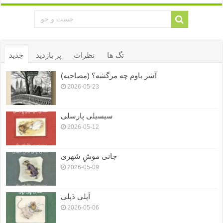
تگ ها
نظرات
پر بازدید
جدید
آشر باوم چه مرگشه؟ (مصاحبه)
2026-05-23
سیسیلی پارسلی
2026-05-12
جانی موشِ شهری
2026-05-09
اَپلی دَپلی
2026-05-06