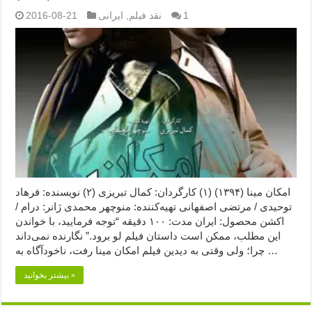
1
نقد فیلم
,
ایرانی
2016-08-21
امکان مینا (۱۳۹۴) (۱) کارگردان: کمال تبریزی (۲) نویسنده: فرهاد
توحیدی / مرتضی اصفهانی تهیه‌کننده: منوچهر محمدی ژانر: درام /
اکشن محصول: ایران مدت: ۱۰۰ دقیقه “توجه فرمایید،‌ با خواندن
این مطلب، ممکن است داستان فیلم لو برود.” نگارنده نمی‌داند
چرا؛ ولی وقتی به دیدین فیلم امکان مینا رفت، ناخودآگاه به …
بیشتر بخوانید »