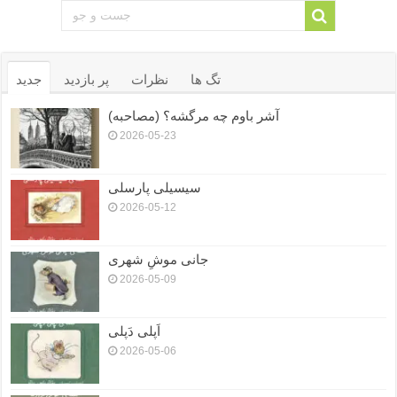
تگ ها
نظرات
پر بازدید
جدید
آشر باوم چه مرگشه؟ (مصاحبه)
2026-05-23
سیسیلی پارسلی
2026-05-12
جانی موشِ شهری
2026-05-09
اَپلی دَپلی
2026-05-06