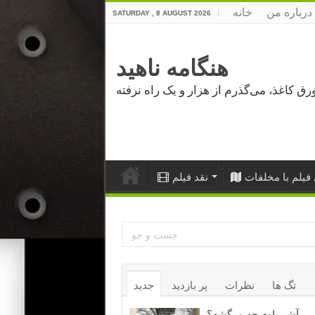
درباره من
خانه
SATURDAY , 8 AUGUST 2026
هنگامه ناهید
فیلم با مخلفات
نقد فیلم
تگ ها
نظرات
پر بازدید
جدید
آشر باوم چه مرگشه؟