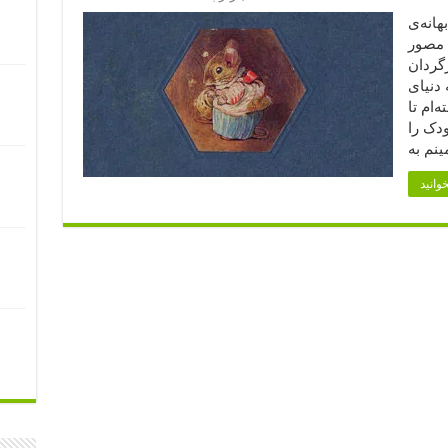
هانه‌ی
ب مصور
گردان
 دنیای
‌ام تا
ودک را