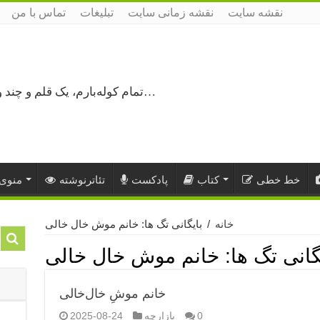
نقشه سایت
نقشه زمانی سایت
تبلیغات
تماس با من
تمام کوله‌بارم، یک قلم و چند ورق کاغذ، می‌گذرم از هزار و یک راه نرفته…
خط خطی
کتاب
پادکست
تئاترنوشته
منوی 
خانه
/
بایگانی تگ ها: خانم موش خال خالی
گانی تگ ها:
خانم موش خال خالی
خانم موشِ خال‌خالی
0
بازارچه
2025-08-24