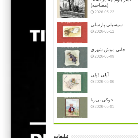
(مصاحبه)
2026-05-23
سیسیلی پارسلی
2026-05-12
جانی موشِ شهری
2026-05-09
اَپلی دَپلی
2026-05-06
خوکی بی‌ریا
2026-05-01
تبلیغات