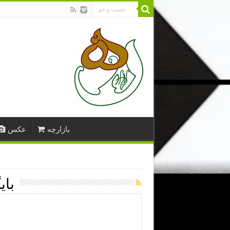
بازارچه
عکس
بای