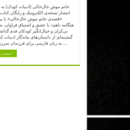
خانم موشِ خال‌خالی (ادبیات کودک) به ب
انتشار نسخه‌ی الکترونیک و رایگان کتا
«قصه‌ی خانم موشِ خال‌خالی» با بر
هنگامه ناهید: با عشق و اشتیاق فراوان، به
بی‌کران و خیال‌انگیز کودکان قدم گذاشته
گنجینه‌ای از داستان‌های ماندگار ادبیات ک
به زبان فارسی برای فرزندان سرزمینم به …
بیشتر بخوانید »