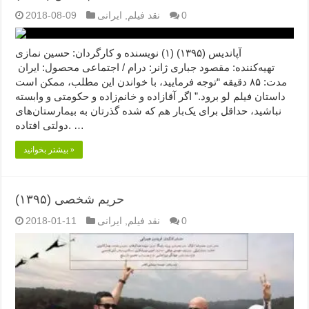
0
نقد فیلم
,
ایرانی
2018-08-09
آپاندیس (۱۳۹۵) (۱) نویسنده و کارگردان: حسین نمازی
تهیه‌کننده: مقصود جباری ژانر: درام / اجتماعی محصول: ایران
مدت: ۸۵ دقیقه “توجه فرمایید،‌ با خواندن این مطلب، ممکن است
داستان فیلم لو برود.” اگر آقازاده و خانم‌زاده و حکومتی و وابسته
نباشید، حداقل برای یک‌بار هم که شده گذرتان به بیمارستان‌های
دولتی افتاده. …
بیشتر بخوانید »
حریم شخصی (۱۳۹۵)
0
نقد فیلم
,
ایرانی
2018-01-11