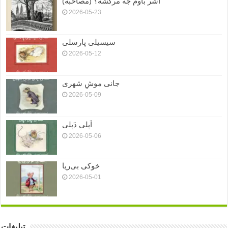
آشر باوم چه مرگشه؟ (مصاحبه)
2026-05-23
سیسیلی پارسلی
2026-05-12
جانی موشِ شهری
2026-05-09
اَپلی دَپلی
2026-05-06
خوکی بی‌ریا
2026-05-01
تبلیغات