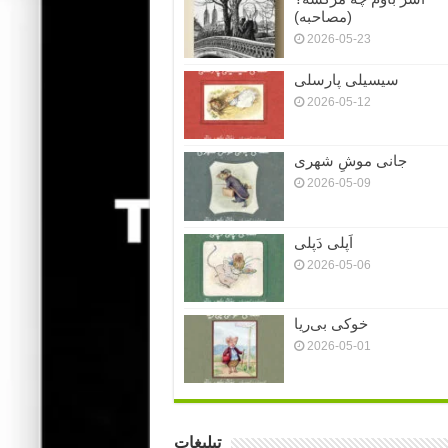
(مصاحبه)
2026-05-23
سیسیلی پارسلی
2026-05-12
جانی موشِ شهری
2026-05-09
اَپلی دَپلی
2026-05-06
خوکی بی‌ریا
2026-05-01
تبلیغات