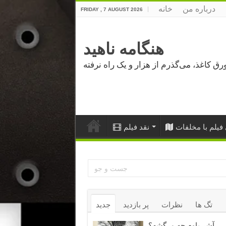
درباره من
خانه
FRIDAY , 7 AUGUST 2026
هنگامه ناهید
فیلم با مخلفات
نقد فیلم
تگ ها
نظرات
پر بازدید
جدید
آشر باوم چه مرگشه؟