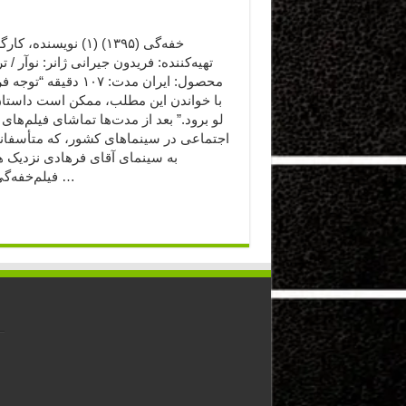
خفه‌گی (۱۳۹۵) (۱) نویسنده،
تهیه‌کننده: فریدون جیرانی ژانر: نوآر / 
محصول: ایران مدت: ۱۰۷ دقیقه “ت
با خواندن این مطلب، ممکن است داستان
لو برود.” بعد از مدت‌ها تماشای فیلم‌های 
اجتماعی در سینماهای کشور، که متأسفانه 
به سینمای آقای فرهادی نزدیک ه
فیلم‌خفه‌گی آقای …