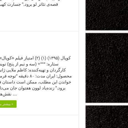
قصه‌ی تئاتر لو برود.” جسارت کهبد
کوپال (۱۳۹۵) (۱) (۲) امتیاز فیلم «کو
ستاره: ***+ (سه و نیم از پنج) نوی
کارگردان و تهیه‌کننده: کاظم ملایی ژانر
محصول: ایران مدت: ۸۰ دقیقه “توجه 
خواندن این مطلب، ممکن است داستان فی
برود.” زنده‌یاد لوون هفتوان جان می‌دا
نقش‌هایی که …
بیشتر بخوانید »