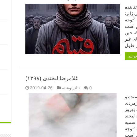
تنابنده
 ژانر:
مدت: ۹۰ دقیقه “توجه
ن است
که حین
ی غیر
غلامرضا لبخندی (۱۳۹۸)
0
تئاترنوشته
2019-04-26
(۱۳۹۸) (۱) نویسنده و
 زمردی
 بهروز
 لبخند
 سمیه
“توجه
ن است