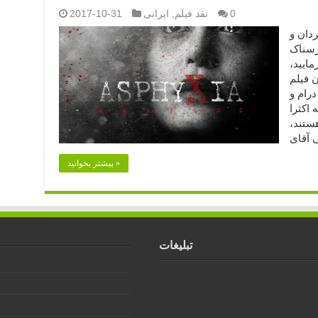
0
نقد فیلم
,
ایرانی
2017-10-31
 کارگردان و
ترسناک
وجه فرمایید،‌
 فیلم
درام و
اکثرا
ستند،
بیشتر بخوانید »
تبلیغات