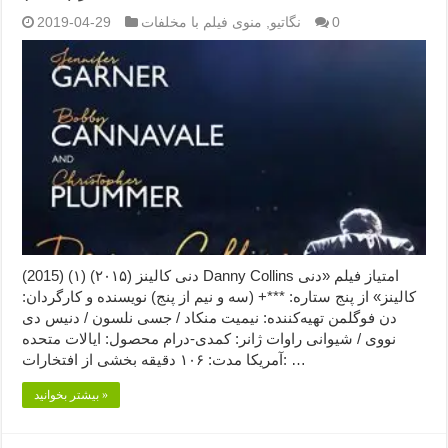
0
نگاتیو
,
منوی فیلم با مخلفات
2019-04-29
دنی کالینز (۲۰۱۵) (۱) (2015) Danny Collins امتیاز فیلم «دنی
کالینز» از پنج ستاره: ***+ (سه و نیم از پنج) نویسنده و کارگردان:
دن فوگلمن تهیه‌کننده: نیمیت منکاد / جسی نلسون / دنیس دی
نووی / شیوانی راوات ژانر: کمدی-درام محصول: ایالات متحده
آمریکا مدت: ۱۰۶ دقیقه بخشی از افتخارات: …
بیشتر بخوانید »