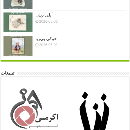
اَپلی دَپلی
2026-05-06
خوکی بی‌ریا
2026-05-01
تبلیغات