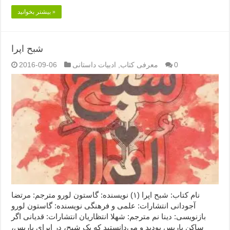
بیشتر بخوانید »
شبح اپرا
0
معرفی کتاب
,
ادبیات داستانی
2016-09-06
نام کتاب: شبح اپرا (۱) نویسنده: گاستون لورو مترجم: مرتضا
آجودانی انتشارات: علمی و فرهنگی نویسنده: گاستون لورو
بازنویسی: دینا نم مترجم: شهلا انتظاریان انتشارات: قدیانی اگر
ساکن پاریس بودید و می‌دانستید که یک شبح، در اپرای پاریس،