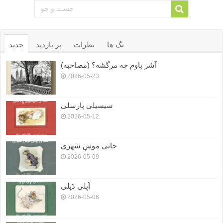
تگ ها
نظرات
پر بازدید
جدید
آشر باوم چه مرگشه؟ (مصاحبه)
2026-05-23
سیسیلی پارسلی
2026-05-12
جانی موشِ شهری
2026-05-09
اَپلی دَپلی
2026-05-06