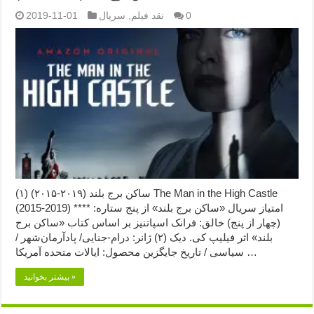
0
نقد فیلم
,
سریال
2019-11-01
ساکن برج بلند (۲۰۱۹-۲۰۱۵) (۱) The Man in the High Castle
(2015-2019) امتیاز سریال «ساکن برج بلند» از پنج ستاره: ****
(چهار از پنج) خالق: فرانک اسپاتنیز بر اساس کتاب «ساکن برج
بلند» اثر فیلیپ کی. دیک (۲) ژانر: درام-جنایی/ پادآرمان‌شهر /
سیاسی / تاریخ جایگزین محصول: ایالات متحده آمریکا …
بیشتر بخوانید »