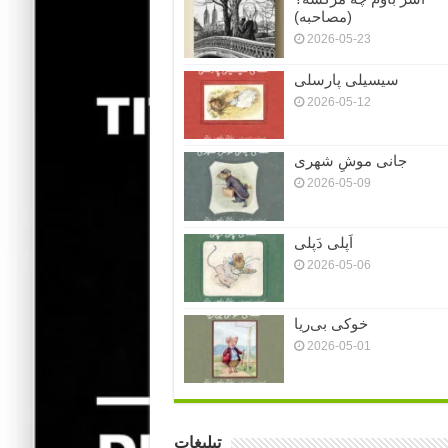
(مصاحبه)
2026-05-23
سیسیلی پارسلی
2026-05-12
جانی موشِ شهری
2026-05-09
اَپلی دَپلی
2026-05-06
خوکی بی‌ریا
2026-05-01
تبلیغات