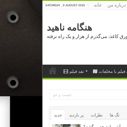
درباره من
خانه
SATURDAY , 8 AUGUST 2026
هنگامه ناهید
فیلم با مخلفات
نقد فیلم
تگ ها
نظرات
پر بازدید
جدید
آشر باوم چه مرگشه؟