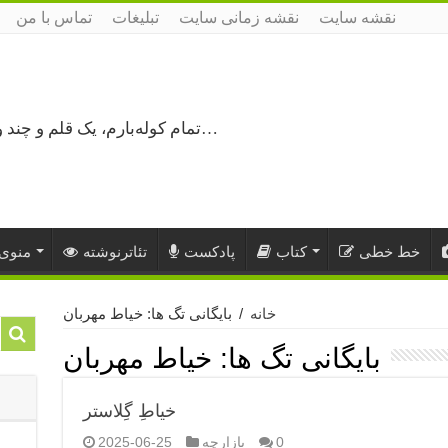
نقشه سایت
نقشه زمانی سایت
تبلیغات
تماس با من
تمام کوله‌بارم، یک قلم و چند ورق کاغذ، می‌گذرم از هزار و یک راه نرفته…
خط خطی
کتاب
پادکست
تئاترنوشته
منوی 
خانه
/
بایگانی تگ ها: خیاط مهربان
بایگانی تگ ها:
خیاط مهربان
خیاطِ گِلاستر
0
بازارچه
2025-06-25