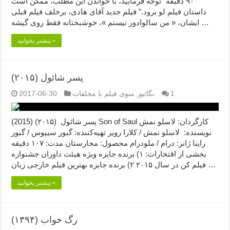
۹۰ دقیقه “توجه فرمایید،‌ با خواندن این مطلب، ممکن است
داستان فیلم لو برود.” فیلم جدید آقای هادی، برخلف فیلم قبلی
ایشان، « من سالوادور نیستم »، خوشبختانه فقط روی گیشه …
بیشتر بخوانید »
پسر شائول (۲۰۱۵)
1
نگاتیو
,
منوی فیلم با مخلفات
2017-06-30
پسر شائول (۲۰۱۵) (2015) Son of Saul کارگردان: لاسلو نمش
نویسنده: لاسلو نمش / کلارا رویر تهیه‌کننده: گبور سیپوس / گبور
راینا ژانر: درام / ملودرام محصول: مجارستان مدت: ۱۰۷ دقیقه
بخشی از افتخارات: ۱) برنده جایزه ویژه هیئت داوران جشنواره
فیلم کن در سال ۲۰۱۵ ۲) برنده جایزه بهترین فیلم خارجی زبان …
بیشتر بخوانید »
رگ خواب (۱۳۹۴)