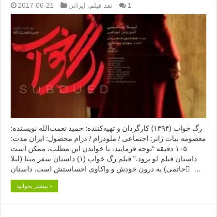
1
نقد فیلم
,
ایرانی
2017-06-21
رگ خواب (۱۳۹۴) کارگردان و تهیه‌کننده: حمید نعمت‌الله نویسنده:
معصومه بیات ژانر: اجتماعی / ملودرام / درام محصول: ایران مدت:
۱۰۵ دقیقه “توجه فرمایید،‌ با خواندن این مطلب، ممکن است
داستان فیلم لو برود.” فیلم رگ خواب (۱) داستان سفر مینا (لیلا
حاتمی) به درون خودش و واکاوی احساستش است. داستان ِ …
بیشتر بخوانید »