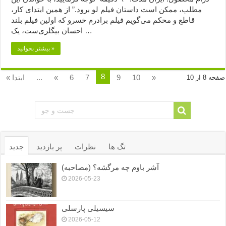
مطلب، ممکن است داستان فیلم لو برود.” از همین ابتدای کار،
قاطع و محکم می‌گویم فیلم برادرم خسرو که اولین فیلم بلند
احسان بیگلری‌ست، یک …
بیشتر بخوانید »
8
»
10
9
7
6
«
...
« ابتدا
صفحه 8 از 10
تگ ها
نظرات
پر بازدید
جدید
آشر باوم چه مرگشه؟ (مصاحبه)
2026-05-23
سیسیلی پارسلی
2026-05-12