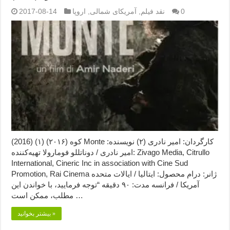
0
نقد فیلم
,
آمریکای شمالی
,
اروپا
2017-08-14
کوه (۲۰۱۶) (۱) (2016) Monte کارگردان: امیر نادری (۲) نویسنده:
امیر نادری / دوناتللو فومارولا تهیه‌کننده: Zivago Media, Citrullo
International, Cineric Inc in association with Cine Sud
Promotion, Rai Cinema ژانر: درام محصول: ایتالیا / ایالات متحده
آمریکا / فرانسه مدت: ۹۰ دقیقه “توجه فرمایید،‌ با خواندن این
مطلب، ممکن است …
بیشتر بخوانید »