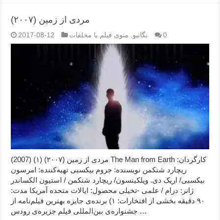
مردی از زمین (۲۰۰۷)
0
نگاتیو
,
منوی فیلم با مخلفات
2017-08-12
مردی از زمین (۲۰۰۷) (۱) (2007) The Man from Earth کارگردان:
ریچارد شنکمن نویسنده: جروم بیکسبی تهیه‌کننده: امرسون
بیکسبی/ اریک دی. ویلکینسون/ ریچارد شنکمن / استیون الکساندر
ژانر: درام / علمی -تخیلی محصول: ایالات متحده آمریکا مدت:
۹۰ دقیقه بخشی از افتخارات: ۱) برنده‌ی جایزه بهترین فیلم‌نامه از
جشنواره‌ی بین‌المللی فیلم جزیره‌ی رودس …