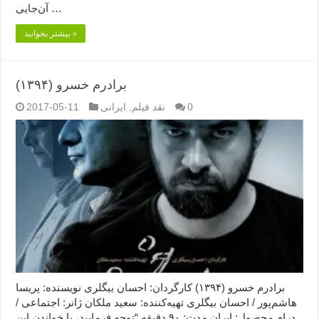
آن‌جایی …
بیشتر بخوانید »
برادرم خسرو (۱۳۹۴)
0
نقد فیلم
,
ایرانی
2017-05-11
برادرم خسرو (۱۳۹۴) کارگردان: احسان بیگلری نویسنده: پریسا
هاشم‌پور / احسان بیگلری تهیه‌کننده: سعید ملکان ژانر: اجتماعی /
درام محصول: ایران مدت: ۹۰ دقیقه “توجه فرمایید،‌ با خواندن این