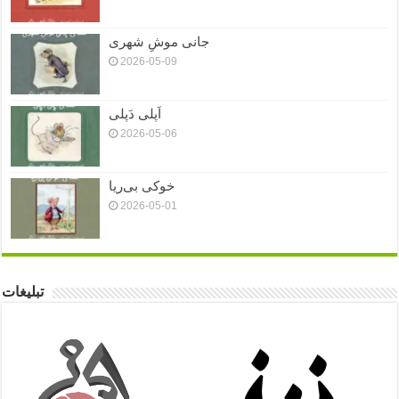
جانی موشِ شهری
2026-05-09
اَپلی دَپلی
2026-05-06
خوکی بی‌ریا
2026-05-01
تبلیغات