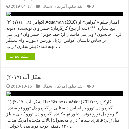
0
نقد فیلم
,
آمریکای شمالی
2019-04-17
آکوامن (۲۰۱۸) (۱) (۲) Aquaman (2018) امتیاز فیلم «آکوامن» از
پنج ستاره: *** (سه از پنج) کارگردان: جیمز وان نویسنده: دیوید
لزلی جانسون / ویل بیل داستان از: جف جونز / جیمز وان / ویل بیل
براساس داستان آکوامن از: پل نوریس / مورت وای‌سینگر
تهیه‌کننده: پیتر سفرن / راب …
بیشتر بخوانید »
شکل آب (۲۰۱۷)
0
نقد فیلم
,
آمریکای شمالی
2018-10-15
شکل آب (۲۰۱۷) (۱) The Shape of Water (2017) کارگردان:
گیرمو دل تورو بر اساس داستانی از گیرمو دل تورو نویسنده:
گیرمو دل تورو / ونسا تیلور تهیه‌کننده: گیرمو دل تورو / جی مایلز
دیل ژانر: فانتزی سیاه / درام محصول: ایالات متحده آمریکا مدت:
۱۲۰ دقیقه “توجه فرمایید،‌ با خواندن …