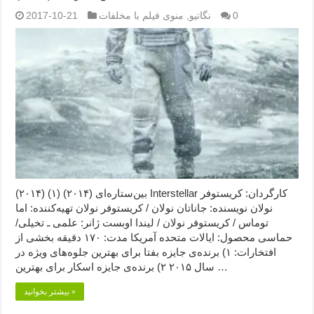
0
نگاتیو
,
منوی فیلم با مخلفات
2017-10-21
بین‌ستاره‌ای (۲۰۱۴) (۱) (۲۰۱۴) Interstellar کارگردان: کریستوفر
نولان نویسنده: جاناتان نولان / کریستوفر نولان تهیه‌کننده: اما
توماس / کریستوفر نولان / لیندا اوبست ژانر: علمی ـ تخیلی/
حماسی محصول: ایالات متحده آمریکا مدت: ۱۷۰ دقیقه بخشی از
افتخارات: ۱) برنده‌ی جایزه بفتا برای بهترین جلوه‌های ویژه در
سال ۲۰۱۵ ۲) برنده‌ی جایزه اسکار برای بهترین …
بیشتر بخوانید »