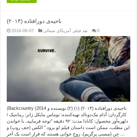
ناحیه‌ی دورافتاده (۲۰۱۴)
0
نقد فیلم
,
آمریکای شمالی
2016-08-07
(Backcountry (2014 ناحیه‌ی دورافتاده (۲۰۱۴) (۱) (۲) نویسنده و
کارگردان: آدام مک‌دونالد تهیه‌کننده: توماس مایکل ژانر: رمانتیک /
دلهره‌آور محصول: کانادا مدت: ۹۲ دقیقه “توجه فرمایید،‌ با خواندن
این مطلب، ممکن است داستان فیلم لو برود.” الکس (جف روپ) و
جِن (میسی پرگریم)، زوج جوانی هستند که قرار است یک آخر …