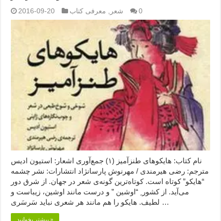
0
شعر
,
معرفی کتاب
2016-09-20
نام کتاب: هایکوهای طنزآمیز (۱) جمع‌آوری اشعار: استیون ادیس
مترجم: رضی هیرمندی / مهرنوش پارسانژاد انتشارات: نشر چشمه
“هایکو” کوتاه است. کوتاه‌ترین گونه‌ی شعر در جهان. از شرق دور
می‌آید. از کشور ِ “اوشین ” و درست مانند اوشین، زیباست و
لطیف. هایکو را هم مانند هر شعری نباید سَرسَری …
بیشتر بخوانید »