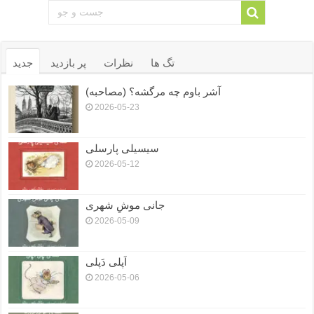
تگ ها
نظرات
پر بازدید
جدید
آشر باوم چه مرگشه؟ (مصاحبه)
2026-05-23
سیسیلی پارسلی
2026-05-12
جانی موشِ شهری
2026-05-09
اَپلی دَپلی
2026-05-06