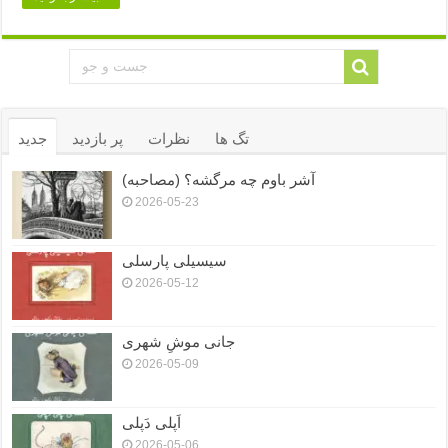
تگ ها
نظرات
پر بازدید
جدید
آشر باوم چه مرگشه؟ (مصاحبه)
2026-05-23
سیسیلی پارسلی
2026-05-12
جانی موشِ شهری
2026-05-09
اَپلی دَپلی
2026-05-06