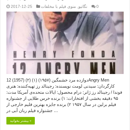
0
نگاتیو
,
منوی فیلم با مخلفات
2017-12-25
دوازده مرد خشمگین (۱۹۵۷) (۱) (۲) (1957) 12Angry Men
کارگردان: سیدنی لومت نویسنده: رجینالد رز تهیه‌کننده: هنری
فوندا / رجینالد رز ژانر: درام محصول: ایالات متحده‌ی آمریکا مدت:
۹۵ دقیقه بخشی از افتخارات: ۱) برنده خرس طلایی از جشنواره
فیلم برلین در سال ۱۹۵۷ ۲) برنده جایزه بهترین فلیم خارجی از
جشنواره فیلم ربان آبی در …
بیشتر بخوانید »