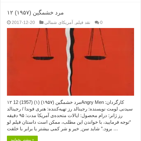
۱۲ مرد خشمگین (۱۹۵۷)
0
نقد فیلم
,
آمریکای شمالی
2017-12-20
۱۲ مرد خشمگین (۱۹۵۷) (۱) (1957) 12Angry Men کارگردان:
سیدنی لومت نویسنده: رجینالد رز تهیه‌کننده: هنری فوندا / رجینالد
رز ژانر: درام محصول: ایالات متحده‌ی آمریکا مدت: ۹۵ دقیقه
“توجه فرمایید،‌ با خواندن این مطلب، ممکن است داستان فیلم لو
برود.” شاید سن ِ خیر و شر کمی بیشتر یا برابر با خلقت …
بیشتر بخوانید »