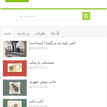
تگ ها
نظرات
پر بازدید
جدید
آشر باوم چه مرگشه؟ (مصاحبه)
2026-05-23
سیسیلی پارسلی
2026-05-12
جانی موشِ شهری
2026-05-09
اَپلی دَپلی
2026-05-06