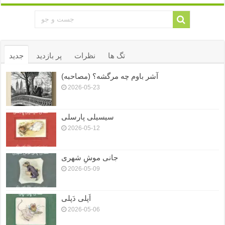
تگ ها
نظرات
پر بازدید
جدید
آشر باوم چه مرگشه؟ (مصاحبه)
2026-05-23
سیسیلی پارسلی
2026-05-12
جانی موشِ شهری
2026-05-09
اَپلی دَپلی
2026-05-06