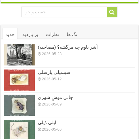
تگ ها
نظرات
پر بازدید
جدید
آشر باوم چه مرگشه؟ (مصاحبه)
2026-05-23
سیسیلی پارسلی
2026-05-12
جانی موشِ شهری
2026-05-09
اَپلی دَپلی
2026-05-06