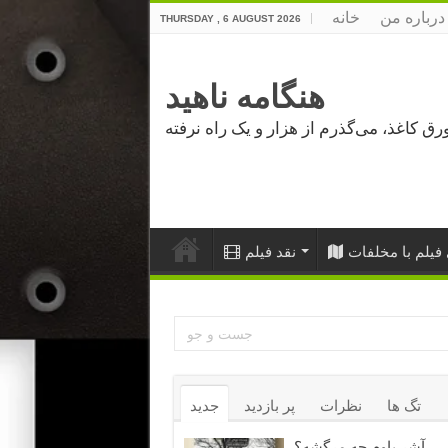
درباره من
خانه
THURSDAY , 6 AUGUST 2026
هنگامه ناهید
فیلم با مخلفات
نقد فیلم
تگ ها
نظرات
پر بازدید
جدید
آشر باوم چه مرگشه؟