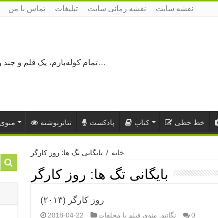
نقشه سایت
نقشه زمانی سایت
تبلیغات
تماس با من
تمام کوله‌بارم، یک قلم و چند ورق کاغذ، می‌گذرم از هزار و یک راه نرفته…
خط خطی
کتاب
پادکست
تئاترنوشته
منوی 
خانه
/
بایگانی تگ ها: روز کارگر
بایگانی تگ ها:
روز کارگر
روز کارگر (۲۰۱۳)
0
نگاتیو
,
منوی فیلم با مخلفات
2018-04-22