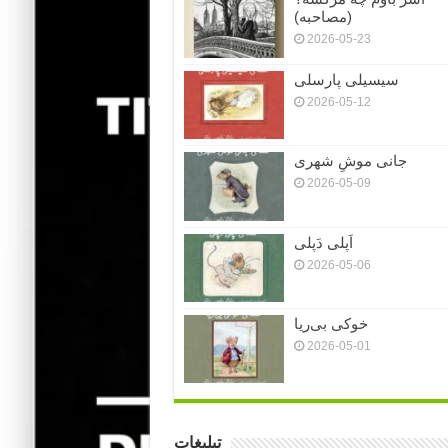
(مصاحبه)
2026-05-23
سیسیلی پارسلی
2026-05-12
جانی موشِ شهری
2026-05-09
اَپلی دَپلی
2026-05-06
خوکی بی‌ریا
2026-05-01
تبلیغات