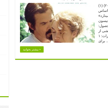
روز کارگر (۲۰۱۳) (۱) (Labor Day (2013
 اساس
ینارد»
 جیسون
محصول:
۱۱۰ دقیقه بخشی از
افتخارات: ۱) نامزد دریافت جایزه‌ی گلدن گلوب
ی …
بیشتر بخوانید »