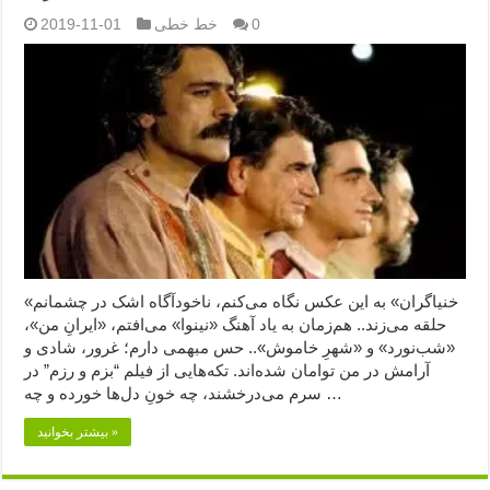
0
خط خطی
2019-11-01
«خنیاگران» به این عکس نگاه می‌کنم، ناخودآگاه اشک در چشمانم
حلقه می‌زند.. هم‌زمان به یاد آهنگ «نینوا» می‌افتم، «ایرانِ من»،
«شب‌نورد» و «شهرِ خاموش».. حس مبهمی دارم؛ غرور، شادی و
آرامش در من توامان شده‌اند. تکه‌هایی از فیلم “بزم و رزم” در
سرم می‌درخشند، چه خون‌ِ دل‌ها خورده و چه …
بیشتر بخوانید »