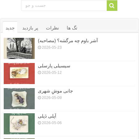
تگ ها
نظرات
پر بازدید
جدید
آشر باوم چه مرگشه؟ (مصاحبه)
2026-05-23
سیسیلی پارسلی
2026-05-12
جانی موشِ شهری
2026-05-09
اَپلی دَپلی
2026-05-06