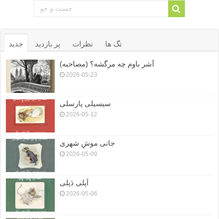
تگ ها
نظرات
پر بازدید
جدید
آشر باوم چه مرگشه؟ (مصاحبه)
2026-05-23
سیسیلی پارسلی
2026-05-12
جانی موشِ شهری
2026-05-09
اَپلی دَپلی
2026-05-06