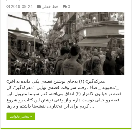
0
خط خطی
2019-09-24
«معرکه‌گیر» (۱) به‌جای نوشتن قصه‌ی یکی مانده به آخر
_”محبوبه”_ صاف رفتم سر وقت قصه‌ی نهایی: “معرکه‌گیر”. کل
قصه تو خیابون لاله‌زار (۲) اتفاق می‌افته، کنار سینما متروپل. این
قصه رو خیلی دوست دارم و از وقتی نوشتن این کتاب رو شروع
کردم برای این ته‌تغاری، نقشه‌ها داشتم و بارها …
بیشتر بخوانید »