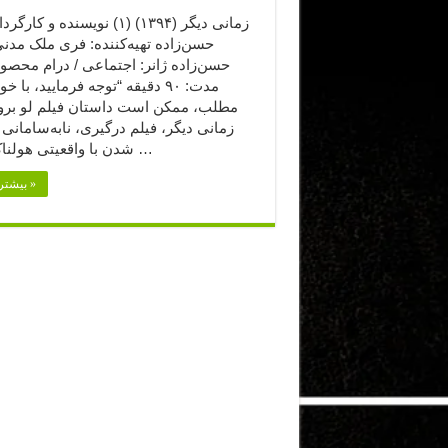
زمانی دیگر (۱۳۹۴) (۱) نویسنده و ک
حسن‌زاده تهیه‌کننده: فری ملک مدنی 
حسن‌زاده ژانر: اجتماعی / درام محصول
مدت: ۹۰ دقیقه “توجه فرمایید،‌ با 
مطلب، ممکن است داستان فیلم لو برود
زمانی دیگر، فیلم درگیری، نابه‌سامانی 
شدن با واقعیتی هولناک در یک …
بیشتر بخوانید »