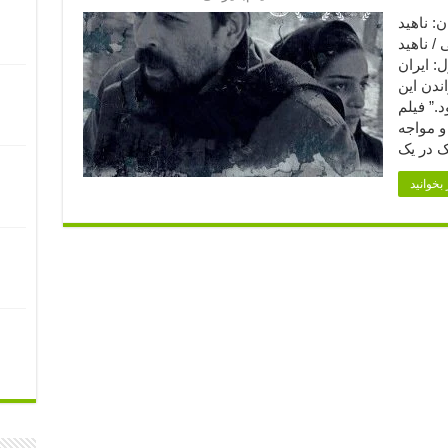
ارگردان: ناهید
/ ناهید
: ایران
خواندن این
.” فیلم
و مواجه