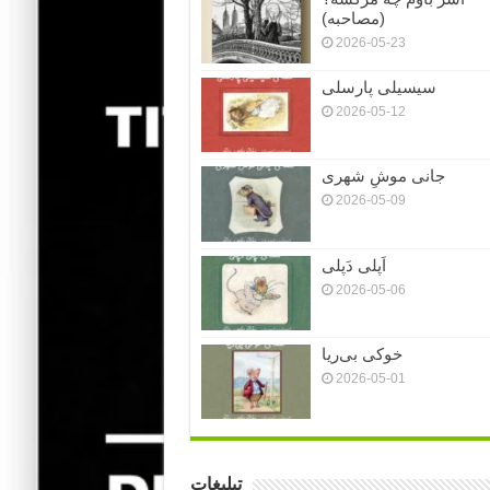
(مصاحبه)
2026-05-23
سیسیلی پارسلی
2026-05-12
جانی موشِ شهری
2026-05-09
اَپلی دَپلی
2026-05-06
خوکی بی‌ریا
2026-05-01
تبلیغات