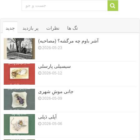
تگ ها
نظرات
پر بازدید
جدید
آشر باوم چه مرگشه؟ (مصاحبه)
2026-05-23
سیسیلی پارسلی
2026-05-12
جانی موشِ شهری
2026-05-09
اَپلی دَپلی
2026-05-06