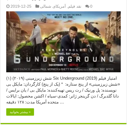
0
نقد فیلم
,
آمریکای شمالی
2019-12-25
شش زیرزمینی (۲۰۱۹) (۱) Six Underground (2019) امتیاز فیلم
«شش زیرزمینی» از پنج ستاره: * (یک از پنج) کارگردان: مایکل بی
نویسنده: پل ورنیک / رت ریس تهیه‌کننده: مایکل بی / یان برایس /
دانا گلدبرگ / دن گرینجر ژانر: کمدی-سیاه / اکشن محصول: ایالات
متحده آمریکا مدت: ۱۲۸ دقیقه …
بیشتر بخوانید »