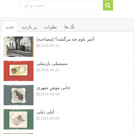
تگ ها
نظرات
پر بازدید
جدید
آشر باوم چه مرگشه؟ (مصاحبه)
2026-05-23
سیسیلی پارسلی
2026-05-12
جانی موشِ شهری
2026-05-09
اَپلی دَپلی
2026-05-06