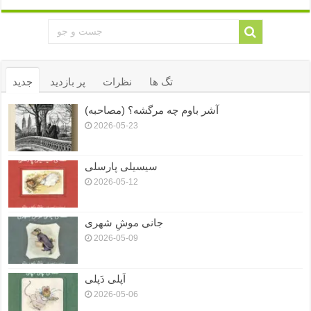
تگ ها
نظرات
پر بازدید
جدید
آشر باوم چه مرگشه؟ (مصاحبه)
2026-05-23
سیسیلی پارسلی
2026-05-12
جانی موشِ شهری
2026-05-09
اَپلی دَپلی
2026-05-06