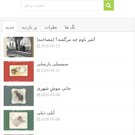
تگ ها
نظرات
پر بازدید
جدید
آشر باوم چه مرگشه؟ (مصاحبه)
2026-05-23
سیسیلی پارسلی
2026-05-12
جانی موشِ شهری
2026-05-09
اَپلی دَپلی
2026-05-06