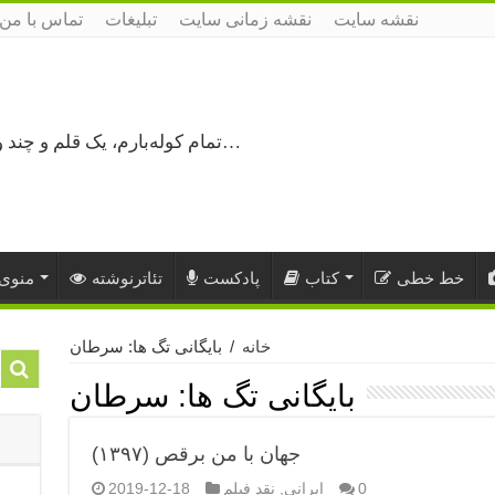
نقشه سایت
نقشه زمانی سایت
تبلیغات
تماس با من
تمام کوله‌بارم، یک قلم و چند ورق کاغذ، می‌گذرم از هزار و یک راه نرفته…
خط خطی
کتاب
پادکست
تئاترنوشته
منوی 
خانه
/
بایگانی تگ ها: سرطان
بایگانی تگ ها:
سرطان
جهان با من برقص (۱۳۹۷)
0
ایرانی
,
نقد فیلم
2019-12-18