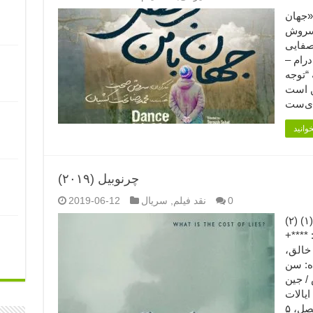
تیاز فیلم «جهان
 سروش
صفایی
درام –
مدت: ۹۶ دقیقه “توجه
ن است
چرنوبیل (۲۰۱۹)
0
نقد فیلم
,
سریال
2019-06-12
چرنوبیل (۲۰۱۹) (۱) (۲) Chernobyl (2019) امتیاز
 ****+
 خالق،
ده: سن
/ جین
ایالات