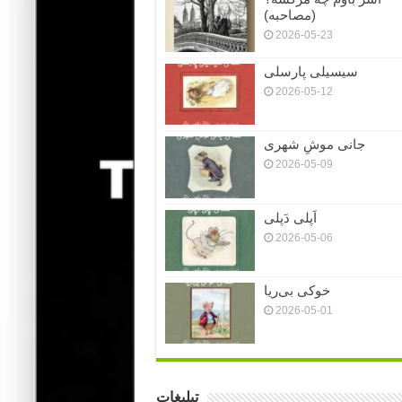
(مصاحبه)
2026-05-23
سیسیلی پارسلی
2026-05-12
جانی موشِ شهری
2026-05-09
اَپلی دَپلی
2026-05-06
خوکی بی‌ریا
2026-05-01
تبلیغات