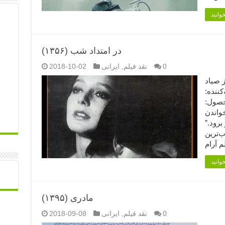
در امتداد شب (۱۳۵۶)
0
نقد فیلم
,
ایرانی
2018-10-02
: پرویز صیاد
کننده:
محصول:
با خواندن
رود.”
‌ترین
مادری (۱۳۹۵)
0
نقد فیلم
,
ایرانی
2018-09-08