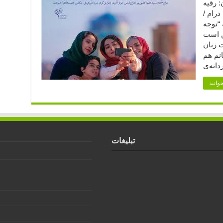
ردان: رقیه
درام /
ن مدت: ۸۳ دقیقه “توجه
ن است
ت زنان
انم هم
تبلیغات