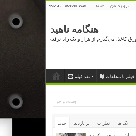
درباره من
خانه
FRIDAY , 7 AUGUST 2026
هنگامه ناهید
فیلم با مخلفات
نقد فیلم
تگ ها
نظرات
پر بازدید
جدید
آشر باوم چه مرگشه؟