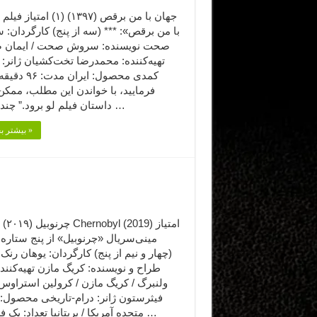
جهان با من برقص (۱۳۹۷) (۱) ام
با من برقص»: *** (سه از پنج) کارگردان:
صحت نویسنده: سروش صحت / ایمان 
تهیه‌کننده: محمدرضا تخت‌کشیان ژانر: 
کمدی محصول: ایران 
فرمایید،‌ با خواندن این مطلب، ممک
داستان فیلم لو برود.” چندی‌ست …
بیشتر بخوانید »
مینی‌سریال «چرنوبیل» از پنج ستاره:
(چهار و نیم از پنج) کارگردان: یوهان رنک
طراح و نویسنده: کریگ مازن تهیه‌کنن
ولنبرگ / کریگ مازن / کرولین استراوس 
فیثرستون ژانر: درام-تاریخی محصول: 
متحده آمریکا / بریتانیا تعداد: یک فصل، ۵ …