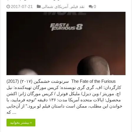
0
نقد فیلم
,
آمریکای شمالی
2017-07-21
سرنوشت خشمگین (۲۰۱۷) (2017) The Fate of the Furious
کارگردان: اف. گری گری نویسنده: کریس مورگان تهیه‌کننده: نیل
اچ. موریتز / وین دیزل/ ملیکل فوترل / کریس مورگان ژانر: اکشن
محصول: ایالات متحده آمریکا مدت: ۱۳۶ دقیقه “توجه فرمایید،‌ با
خواندن این مطلب، ممکن است داستان فیلم لو برود.” از آن‌جایی
که …
بیشتر بخوانید »