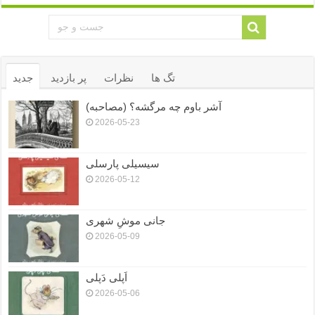
تگ ها
نظرات
پر بازدید
جدید
آشر باوم چه مرگشه؟ (مصاحبه)
2026-05-23
سیسیلی پارسلی
2026-05-12
جانی موشِ شهری
2026-05-09
اَپلی دَپلی
2026-05-06