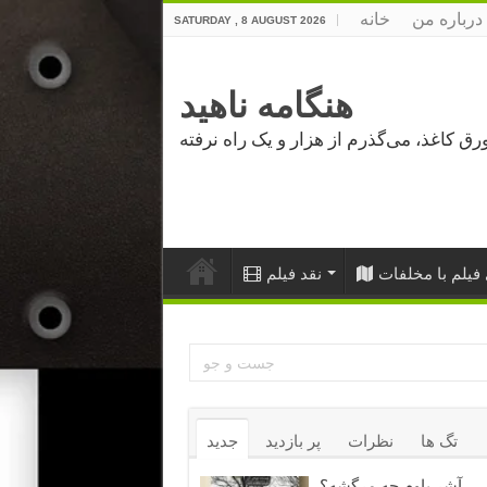
درباره من
خانه
SATURDAY , 8 AUGUST 2026
هنگامه ناهید
فیلم با مخلفات
نقد فیلم
تگ ها
نظرات
پر بازدید
جدید
آشر باوم چه مرگشه؟