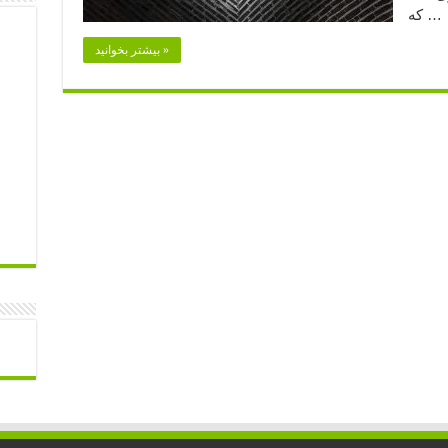
که …
بیشتر بخوانید »