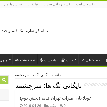
نقشه سایت
نقشه زمانی سایت
تبلیغات
تماس با من
تمام کوله‌بارم، یک قلم و چند ورق کاغذ، می‌گذرم از هزار و یک راه نرفته…
خط خطی
کتاب
پادکست
تئاترنوشته
منوی 
خانه
/
بایگانی تگ ها: سرچشمه
بایگانی تگ ها:
سرچشمه
عودلاجان، میراث تهران قدیم (بخش دوم)
0
عکس
2019-04-26