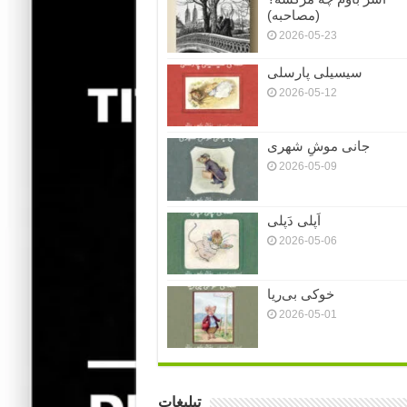
(مصاحبه)
2026-05-23
سیسیلی پارسلی
2026-05-12
جانی موشِ شهری
2026-05-09
اَپلی دَپلی
2026-05-06
خوکی بی‌ریا
2026-05-01
تبلیغات