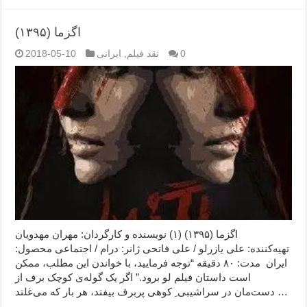
اگزما (۱۳۹۵)
0
نقد فیلم
,
ایرانی
2018-05-10
اگزما (۱۳۹۵) (۱) نویسنده و کارگردان: مهران مهدویان
تهیه‌کننده: علی یازرلو / علی فاتحی ژانر: درام / اجتماعی محصول:
ایران مدت: ۸۰ دقیقه “توجه فرمایید،‌ با خواندن این مطلب، ممکن
است داستان فیلم لو برود.” اگر یک گوله‌ی کوچک برف از
دست‌مان در سراشیبی ِ کوهی پربرف بیفتد، هر بار که می‌غلتد …