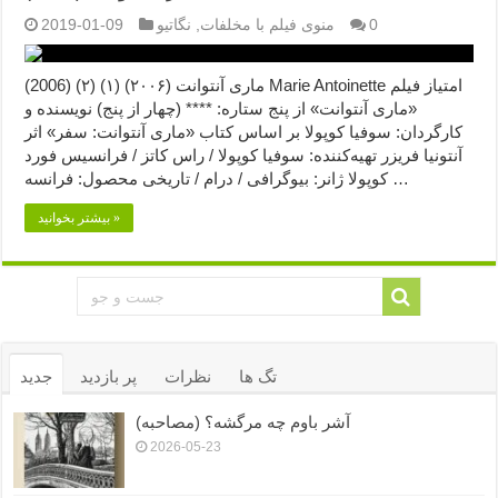
0
منوی فیلم با مخلفات
,
نگاتیو
2019-01-09
ماری آنتوانت (۲۰۰۶) (۱) (۲) (2006) Marie Antoinette امتیاز فیلم
«ماری آنتوانت» از پنج ستاره: **** (چهار از پنج) نویسنده و
کارگردان: سوفیا کوپولا بر اساس کتاب «ماری آنتوانت: سفر» اثر
آنتونیا فریزر تهیه‌کننده: سوفیا کوپولا / راس کاتز / فرانسیس فورد
کوپولا ژانر: بیوگرافی / درام / تاریخی محصول: فرانسه …
بیشتر بخوانید »
تگ ها
نظرات
پر بازدید
جدید
آشر باوم چه مرگشه؟ (مصاحبه)
2026-05-23