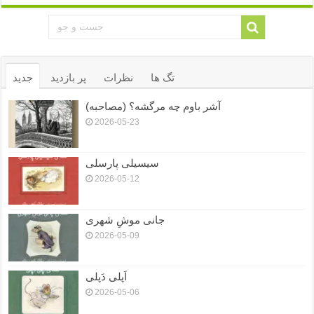
تگ ها
نظرات
پر بازدید
جدید
آشر باوم چه مرگشه؟ (مصاحبه)
2026-05-23
سیسیلی پارسلی
2026-05-12
جانی موشِ شهری
2026-05-09
اَپلی دَپلی
2026-05-06