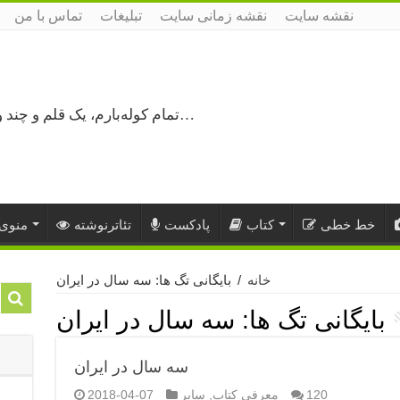
نقشه سایت
نقشه زمانی سایت
تبلیغات
تماس با من
تمام کوله‌بارم، یک قلم و چند ورق کاغذ، می‌گذرم از هزار و یک راه نرفته…
خط خطی
کتاب
پادکست
تئاترنوشته
منوی 
خانه
/
بایگانی تگ ها: سه سال در ایران
بایگانی تگ ها:
سه سال در ایران
سه سال در ایران
120
معرفی کتاب
,
سایر
2018-04-07