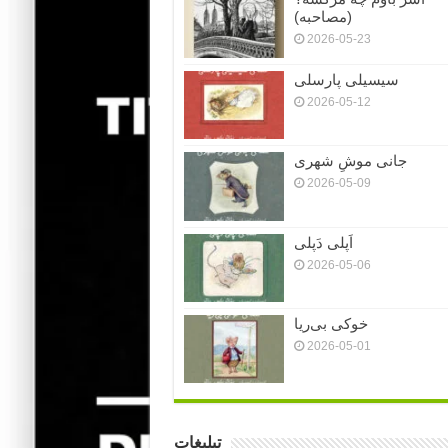
(مصاحبه)
2026-05-23
سیسیلی پارسلی
2026-05-12
جانی موشِ شهری
2026-05-09
اَپلی دَپلی
2026-05-06
خوکی بی‌ریا
2026-05-01
تبلیغات