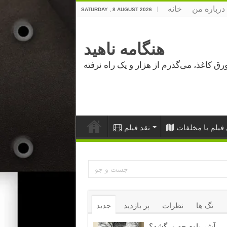
درباره من
خانه
SATURDAY , 8 AUGUST 2026
هنگامه ناهید
فیلم با مخلفات
نقد فیلم
تگ ها
نظرات
پر بازدید
جدید
آشر باوم چه مرگشه؟