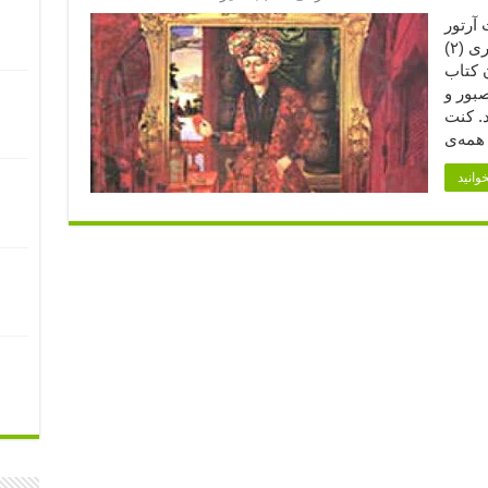
 آرتور
دو گوبینو (۱) مترجم: ذبیح‌الله منصوری (۲)
 کتاب
صبور و
د. کنت