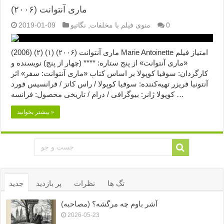
ماری آنتوانت (۲۰۰۶)
0
منوی فیلم با مخلفات
,
نگاتیو
2019-01-09
ماری آنتوانت (۲۰۰۶) (۱) (۲) (2006) Marie Antoinette امتیاز فیلم
«ماری آنتوانت» از پنج ستاره: **** (چهار از پنج) نویسنده و
کارگردان: سوفیا کوپولا بر اساس کتاب «ماری آنتوانت: سفر» اثر
آنتونیا فریزر تهیه‌کننده: سوفیا کوپولا / راس کاتز / فرانسیس فورد
کوپولا ژانر: بیوگرافی / درام / تاریخی محصول: فرانسه …
بیشتر بخوانید »
تگ ها
نظرات
پر بازدید
جدید
آشر باوم چه مرگشه؟ (مصاحبه)
2026-05-23