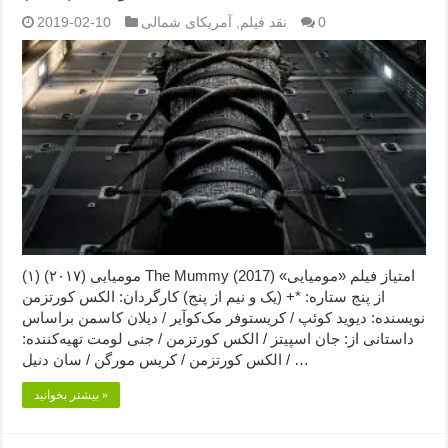
0
نقد فیلم
,
آمریکای شمالی
2019-02-10
مومیایی (۲۰۱۷) (۱) The Mummy (2017) امتیاز فیلم «مومیایی»
از پنج ستاره: *+ (یک و نیم از پنج) کارگردان: الکس کورتزمن
نویسنده: دیوید کوئپ / کریستوفر مک‌کوآیر / دیلان کاسمن براساس
داستانی از: جان اسپیتز / الکس کورتزمن / جنی لومت تهیه‌کننده:
الکس کورتزمن / کریس مورگن / سان دنیل / …
بیشتر بخوانید »