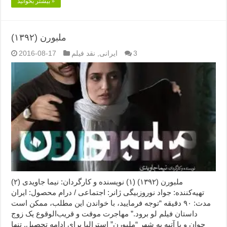
بیشتر بخوانید »
ملبورن (۱۳۹۲)
3
ایرانی
,
نقد فیلم
2016-08-17
ملبورن (۱۳۹۲) (۱) نویسنده و کارگردان: نیما جاویدی (۲)
تهیه‌کننده: جواد نوروزبیگی ژانر: اجتماعی / درام محصول: ایران
مدت: ۹۰ دقیقه “توجه فرمایید،‌ با خواندن این مطلب، ممکن است
داستان فیلم لو برود.” مهاجرت موقت و قریب‌الوقوع یک زوج
جوان و با آتیه به شهر “ملبورن” استرالیا برای ادامه تحصیل. تنها