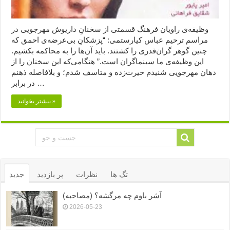
وظیفه‌ی راویان فرهنگ قسمتى از سخنانِ داريوش مهرجويى در
مراسم ترحيم عباس كيارستمى: “پزشکانِ بی‌عرضه‌ی احمق که
چنین گوهر گران‌قدری را کشتند. باید آن‌ها را به محاکمه بکشیم.
این وظیفه‌ی ما سینماگران است.” هنگامی‌که این سخنان را از
دهان مهرجویی شنیدم حیرت‌زده و متاسف شدم؛ و بلافاصله ذهنم
در برابر …
بیشتر بخوانید »
تگ ها
نظرات
پر بازدید
جدید
آشر باوم چه مرگشه؟ (مصاحبه)
2026-05-23