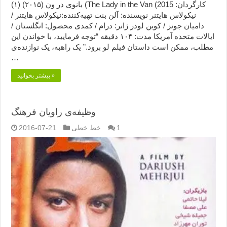
بانوی در ون (۲۰۱۵) (۱) (The Lady in the Van (2015 کارگردان:
نیکولاس هایتنر نویسنده: آلن بنت تهیه‌کننده:نیکولاس هایتنر /
دامیان جونز / کوین لودر ژانر: درام / کمدی محصول: انگلستان /
ایالات متحده آمریکا مدت: ۱۰۴ دقیقه “توجه فرمایید،‌ با خواندن این
مطلب، ممکن است داستان فیلم لو برود.” یک راهبه، یک نوازنده‌ی
…
بیشتر بخوانید »
وظیفه‌ی راویان فرهنگ
1
خط خطی
2016-07-21