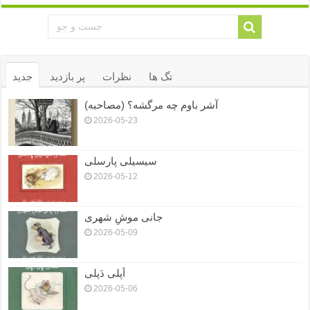
تگ ها
نظرات
پر بازدید
جدید
آشر باوم چه مرگشه؟ (مصاحبه)
2026-05-23
سیسیلی پارسلی
2026-05-12
جانی موشِ شهری
2026-05-09
اَپلی دَپلی
2026-05-06