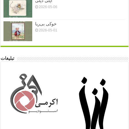
اَپلی دَپلی
2026-05-06
خوکی بی‌ریا
2026-05-01
تبلیغات