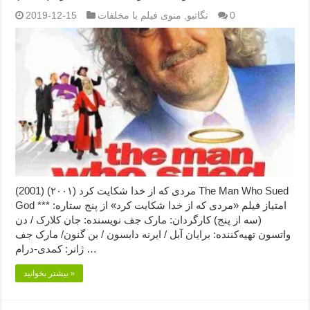
0
نگاتیو
,
منوی فیلم با مخلفات
2019-12-15
مردی که از خدا شکایت کرد (۲۰۰۱) (2001) The Man Who Sued
God امتیاز فیلم «مردی که از خدا شکایت کرد» از پنج ستاره: ***
(سه از پنج) کارگردان: مارک جف نویسنده: جان کلارک / دن
واتسون تهیه‌کننده: برایان آبل / ایرنه دابسون / بن گنون/ مارک جف
ژانر: کمدی-درام …
بیشتر بخوانید »