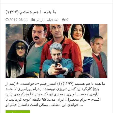
ما همه با هم هستیم (۱۳۹۷)
0
نقد فیلم
,
ایرانی
2019-06-11
ما همه با هم هستیم (۱۳۹۷) (۱) امتیاز فیلم «ناخواسته»: + (نیم از
پنج) کارگردان: کمال تبریزی نویسنده: پدرام پورامیری / محمد
داودی / حسین امیری دوماری تهیه‌کننده: رضا میرکریمی ژانر:
کمدی – درام محصول: ایران مدت: ۹۵ دقیقه “توجه فرمایید،‌ با
خواندن این مطلب، ممکن است داستان فیلم لو …