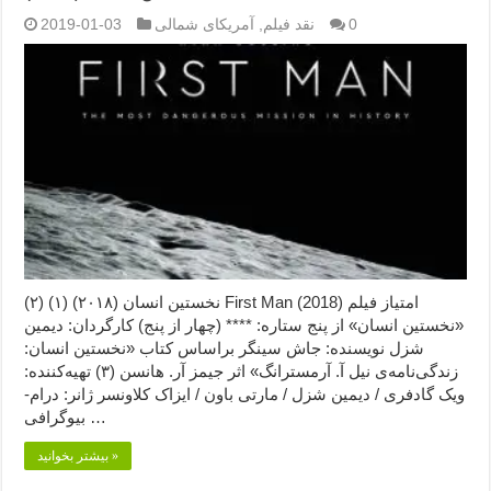
0
نقد فیلم
,
آمریکای شمالی
2019-01-03
نخستین انسان (۲۰۱۸) (۱) (۲) First Man (2018) امتیاز فیلم
«نخستین انسان» از پنج ستاره: **** (چهار از پنج) کارگردان: دیمین
شزل نویسنده: جاش سینگر براساس کتاب «نخستین انسان:
زندگی‌نامه‌ی نیل آ. آرمسترانگ» اثر جیمز آر. هانسن (۳) تهیه‌کننده:
ویک گادفری / دیمین شزل / مارتی باون / ایزاک کلاونسر ژانر: درام-
بیوگرافی …
بیشتر بخوانید »