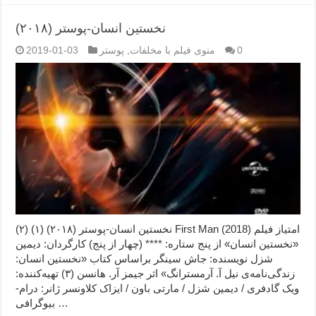
نخستین انسان-پوستر (۲۰۱۸)
0
منوی فیلم با مخلفات
,
پوستر
2019-01-03
نخستین انسان-پوستر (۲۰۱۸) (۱) (۲) First Man (2018) امتیاز فیلم
«نخستین انسان» از پنج ستاره: **** (چهار از پنج) کارگردان: دیمین
شزل نویسنده: جاش سینگر براساس کتاب «نخستین انسان:
زندگی‌نامه‌ی نیل آ. آرمسترانگ» اثر جیمز آر. هانسن (۳) تهیه‌کننده:
ویک گادفری / دیمین شزل / مارتی باون / ایزاک کلاونسر ژانر: درام-
بیوگرافی …