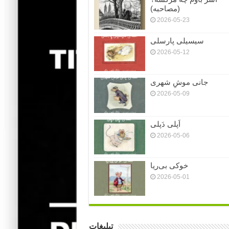
(مصاحبه)
2026-05-23
سیسیلی پارسلی
2026-05-12
جانی موشِ شهری
2026-05-09
اَپلی دَپلی
2026-05-06
خوکی بی‌ریا
2026-05-01
تبلیغات