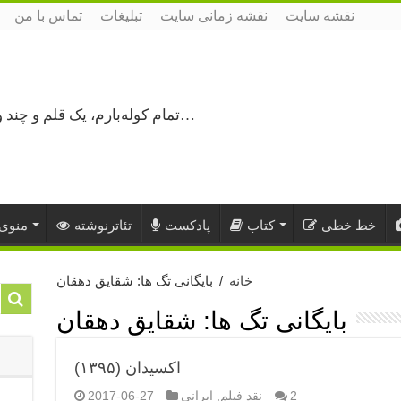
نقشه سایت
نقشه زمانی سایت
تبلیغات
تماس با من
تمام کوله‌بارم، یک قلم و چند ورق کاغذ، می‌گذرم از هزار و یک راه نرفته…
خط خطی
کتاب
پادکست
تئاترنوشته
منوی 
خانه
/
بایگانی تگ ها: شقایق دهقان
بایگانی تگ ها:
شقایق دهقان
اکسیدان (۱۳۹۵)
2
نقد فیلم
,
ایرانی
2017-06-27