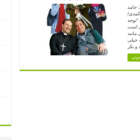
دان: حامد
کمدی/
ن مدت: ۹۰ دقیقه “توجه
ن است
 مانند
، خیلی