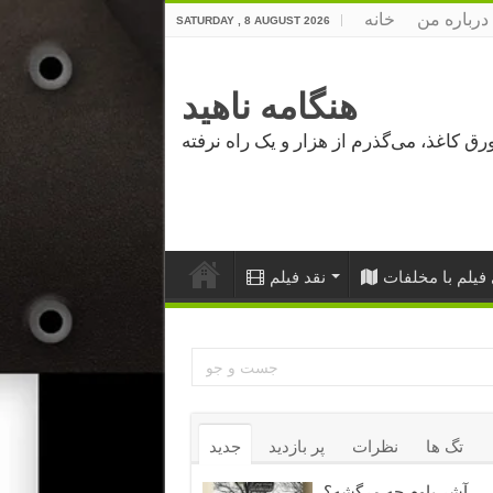
درباره من
خانه
SATURDAY , 8 AUGUST 2026
هنگامه ناهید
فیلم با مخلفات
نقد فیلم
تگ ها
نظرات
پر بازدید
جدید
آشر باوم چه مرگشه؟