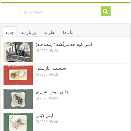
تگ ها
نظرات
پر بازدید
جدید
آشر باوم چه مرگشه؟ (مصاحبه)
2026-05-23
سیسیلی پارسلی
2026-05-12
جانی موشِ شهری
2026-05-09
اَپلی دَپلی
2026-05-06