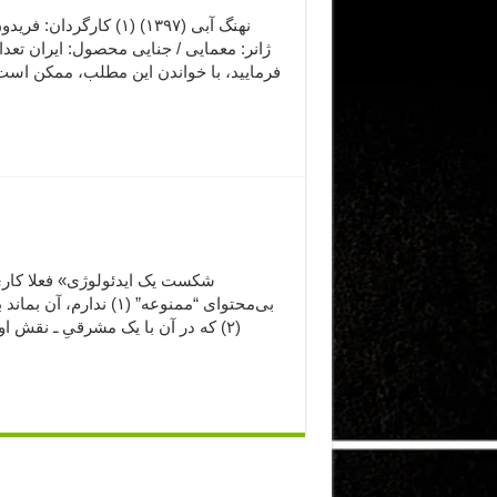
نهنگ آبی (۱۳۹۷) (۱) کا
فرمایید،‌ با خواندن این مطلب، ممکن است
بی‌محتوای “ممنوعه” (۱
(۲) که در آن با یک مشرقیِ ـ نقش 