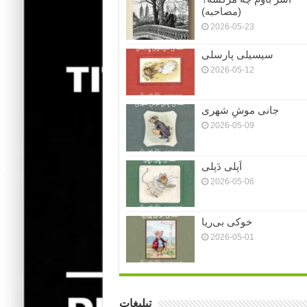
(مصاحبه)
2026-05-23
سیسیلی پارسلی
2026-05-12
جانی موشِ شهری
2026-05-09
اَپلی دَپلی
2026-05-06
خوکی بی‌ریا
2026-05-01
تبلیغات