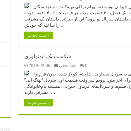
رگردان: فریدون جیرانی نویسنده: بهرام توکلی تهیه‌کننده: سعید ملکان
ژانر: معمایی / جنایی محصول: ایران تعداد: یک فصل، ۳۰ قسمت مدت هر قسمت: ۶۰-۴۰ دقیقه “توجه
 داستان سریال لو برود.” این‌بار جیرانی داستان یک مشرقی
را ساخته که خودش …
بیشتر بخوانید »
شکست یک ایدئولوژی
0
خط خطی
2019-02-05
«شکست یک ایدئولوژی» فعلا کاری به سریال بسیار بد، شلخته، کولاژ شده، بدون فرم و
) ندارم، آن بماند برای آخر متن. برویم سر وقت قسمت اول سریال “نهنگ آبی”
اول فیلم‌ها و سریال‌های فریدون جیرانی، همیشه نام‌خانوادگی
مشرقی دارند. …
بیشتر بخوانید »