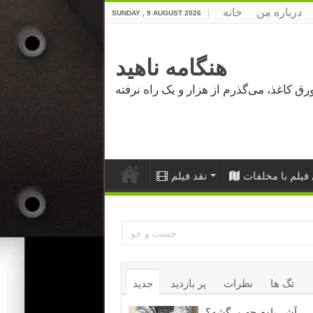
درباره من
خانه
SUNDAY , 9 AUGUST 2026
هنگامه ناهید
فیلم با مخلفات
نقد فیلم
تگ ها
نظرات
پر بازدید
جدید
آشر باوم چه مرگشه؟