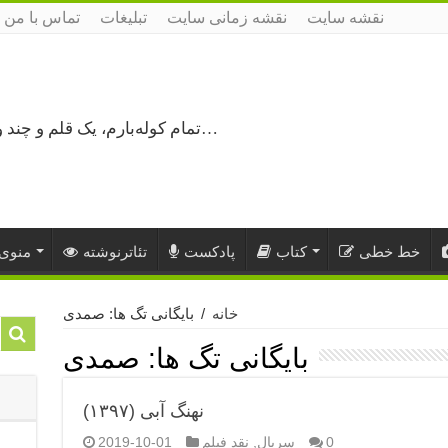
نقشه سایت
نقشه زمانی سایت
تبلیغات
تماس با من
تمام کوله‌بارم، یک قلم و چند ورق کاغذ، می‌گذرم از هزار و یک راه نرفته…
خط خطی
کتاب
پادکست
تئاترنوشته
منوی 
خانه
/
بایگانی تگ ها: صمدی
بایگانی تگ ها:
صمدی
نهنگ آبی (۱۳۹۷)
0
سریال
,
نقد فیلم
2019-10-01