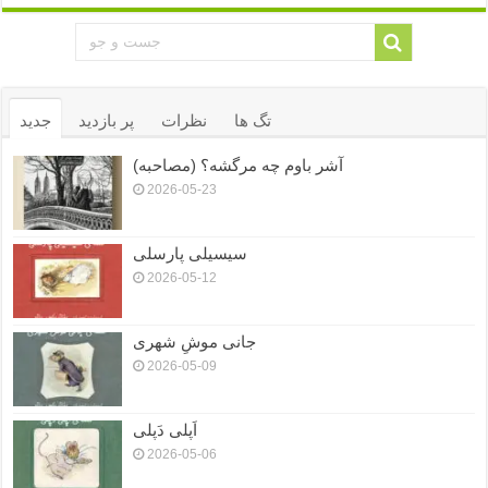
تگ ها
نظرات
پر بازدید
جدید
آشر باوم چه مرگشه؟ (مصاحبه)
2026-05-23
سیسیلی پارسلی
2026-05-12
جانی موشِ شهری
2026-05-09
اَپلی دَپلی
2026-05-06