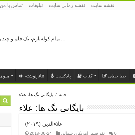
نقشه سایت
نقشه زمانی سایت
تبلیغات
تماس با من
تمام کوله‌بارم، یک قلم و چند ورق کاغذ، می‌گذرم از هزار و یک راه نرفته…
خط خطی
کتاب
پادکست
تئاترنوشته
منوی 
خانه
/
بایگانی تگ ها: علاء
بایگانی تگ ها:
علاء
علاءالدین (۲۰۱۹)
0
نقد فیلم
,
آمریکای شمالی
2019-08-24