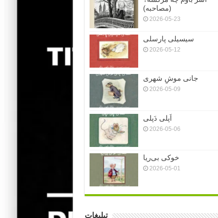
(مصاحبه)
2026-05-23
سیسیلی پارسلی
2026-05-12
جانی موشِ شهری
2026-05-09
اَپلی دَپلی
2026-05-06
خوکی بی‌ریا
2026-05-01
تبلیغات