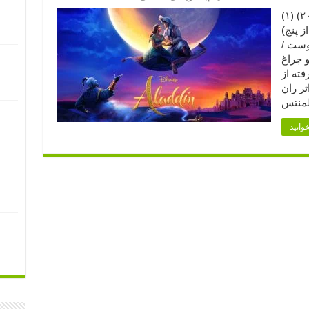
علاءالدین (۲۰۱۹) (۱) Aladdin (2019) امتیاز فیلم
ز پنج)
وست /
 چراغ
فته از
ن دیزنی محصول سال ۱۹۹۲ اثر ران