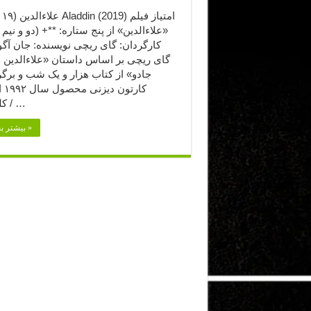
«علاءالدین» از پنج ستاره: **+ (دو و نیم ا
کارگردان: گای ریچی نویسنده: جان آگ
گای ریچی بر اساس داستان «علاءالدین و
جادو» از کتاب هزار و یک شب و برگر
کارتو
کلمنتس / …
بیشتر بخوانید »