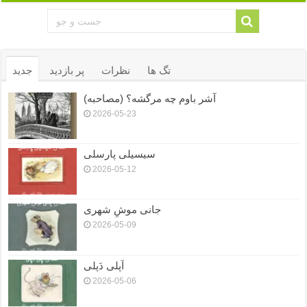
تگ ها
نظرات
پر بازدید
جدید
آشر باوم چه مرگشه؟ (مصاحبه)
2026-05-23
سیسیلی پارسلی
2026-05-12
جانی موشِ شهری
2026-05-09
اَپلی دَپلی
2026-05-06