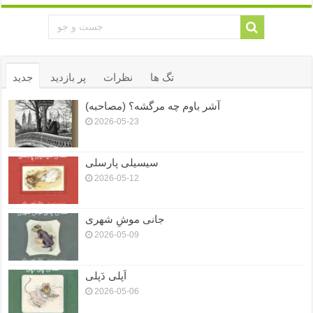
تگ ها
نظرات
پر بازدید
جدید
آشر باوم چه مرگشه؟ (مصاحبه)
2026-05-23
سیسیلی پارسلی
2026-05-12
جانی موشِ شهری
2026-05-09
اَپلی دَپلی
2026-05-06