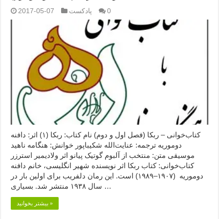
0
پادکست
2017-05-07
کتاب‌خوانی – ربکا (فصل اول و دوم) نام کتاب: ربکا (۱) اثر: دافنه
دوموریه ترجمه: عنایت‌الله شکیباپور خوانش: هنگامه ناهید
موسیقی متن: منتخب از آلبوم گوتیک پیانو اثر ولادیمیر استرزر
کتاب‌خوانی: کتاب ربکا اثر نویسنده شهیر انگلیسی، خانم دافنه
دوموریه (۱۹۰۷–۱۹۸۹) است. این رمان دلفریب برای اولین بار در
سال ۱۹۳۸ منتشر شد. بسیاری …
بیشتر بخوانید »