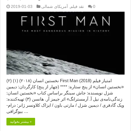
0
نقد فیلم
,
آمریکای شمالی
2019-01-03
نخستین انسان (۲۰۱۸) (۱) (۲) First Man (2018) امتیاز فیلم
«نخستین انسان» از پنج ستاره: **** (چهار از پنج) کارگردان: دیمین
شزل نویسنده: جاش سینگر براساس کتاب «نخستین انسان:
زندگی‌نامه‌ی نیل آ. آرمسترانگ» اثر جیمز آر. هانسن (۳) تهیه‌کننده:
ویک گادفری / دیمین شزل / مارتی باون / ایزاک کلاونسر ژانر: درام-
بیوگرافی …
بیشتر بخوانید »