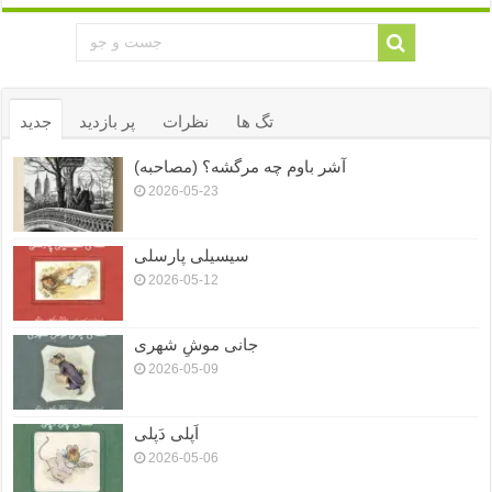
تگ ها
نظرات
پر بازدید
جدید
آشر باوم چه مرگشه؟ (مصاحبه)
2026-05-23
سیسیلی پارسلی
2026-05-12
جانی موشِ شهری
2026-05-09
اَپلی دَپلی
2026-05-06