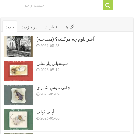
تگ ها
نظرات
پر بازدید
جدید
آشر باوم چه مرگشه؟ (مصاحبه)
2026-05-23
سیسیلی پارسلی
2026-05-12
جانی موشِ شهری
2026-05-09
اَپلی دَپلی
2026-05-06